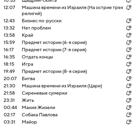
10:53
Щедрин-сюита
12:07
Машина времени из Израиля (На острие трех
религий)
12:43
Бизнес по-русски
13:32
Нет проблем
13:58
Край
15:59
Предмет истории (6-я серия)
16:17
Предмет истории (7-я серия)
16:35
Отдать концы
18:15
Игра
19:49
Предмет истории (8-я серия)
20:07
Битва
21:30
Машина времени из Израиля (Цари)
21:58
Сиреневые сумерки
23:31
Жить
00:44
Мания Жизели
02:17
Собака Павлова
03:31
Майор