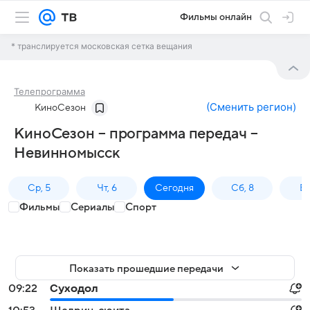
Фильмы онлайн
* транслируется московская сетка вещания
Телепрограмма
(
Сменить регион
)
КиноСезон
КиноСезон – программа передач –
Невинномысск
Ср, 5
Чт, 6
Сегодня
Сб, 8
Вс
Фильмы
Сериалы
Спорт
Показать прошедшие передачи
09:22
Суходол