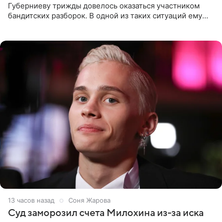
Губерниеву трижды довелось оказаться участником
бандитских разборок. В одной из таких ситуаций ему
выдали тяжелый предмет и приказали вступить в драку,
однако он
13 часов назад
Соня Жарова
Суд заморозил счета Милохина из-за иска