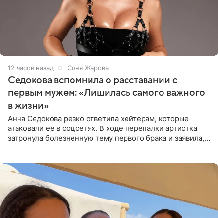
12 часов назад
Соня Жарова
Седокова вспомнила о расставании с
первым мужем: «Лишилась самого важного
в жизни»
Анна Седокова резко ответила хейтерам, которые
атаковали ее в соцсетях. В ходе перепалки артистка
затронула болезненную тему первого брака и заявила,
что чужие судьбы — не ее зона ответственности. От
Валентина