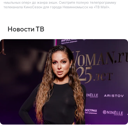
«мыльных опер» до жанра экшн. Смотрите полную телепрограмму
телеканала КиноСезон для города Невинномысск на «ТВ Mail».
Новости ТВ