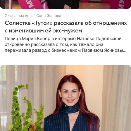
2 часа назад
Соня Жарова
Солистка «Тутси» рассказала об отношениях
с изменившим ей экс-мужем
Певица Мария Вебер в интервью Наталье Подольской
откровенно рассказала о том, как тяжело она
переживала развод с бизнесменом Парвизом Ясиновым.
Артистка призналась, что измена бывшего супруга стала
для нее