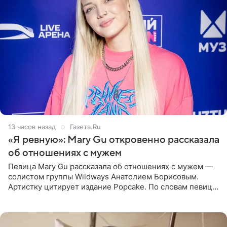
13 часов назад
Газета.Ru
«Я ревную»: Mary Gu откровенно рассказала
об отношениях с мужем
Певица Mary Gu рассказала об отношениях с мужем —
солистом группы Wildways Анатолием Борисовым.
Артистку цитирует издание Popcake. По словам певицы,
залог любви — это принять недостатки другого
человека. Также