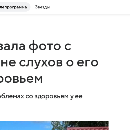
лепрограмма
Звезды
ала фото с
не слухов о его
ровьем
блемах со здоровьем у ее