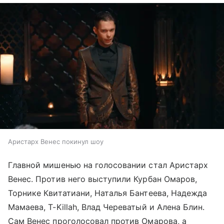
Аристарх Венес покинул шоу
Главной мишенью на голосовании стал Аристарх
Венес. Против него выступили Курбан Омаров,
Торнике Квитатиани, Наталья Бантеева, Надежда
Мамаева, T-Killah, Влад Череватый и Алена Блин.
Сам Венес проголосовал против Омарова, а