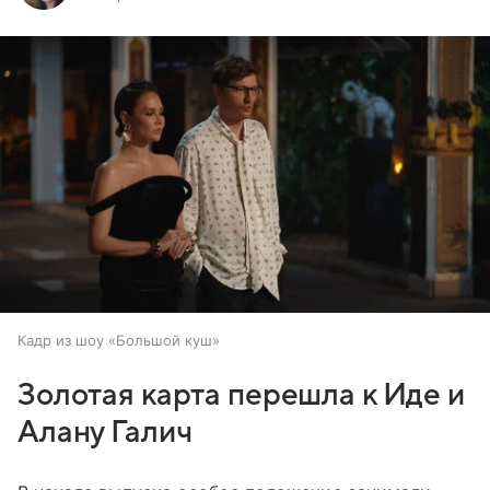
Кадр из шоу «Большой куш»
Золотая карта перешла к Иде и
Алану Галич