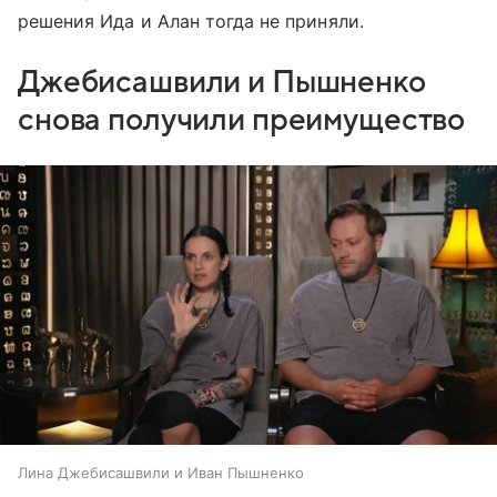
решения Ида и Алан тогда не приняли.
Джебисашвили и Пышненко
снова получили преимущество
Лина Джебисашвили и Иван Пышненко