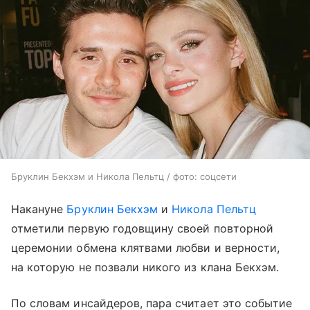
Бруклин Бекхэм и Никола Пельтц / фото: соцсети
Накануне
Бруклин Бекхэм
и
Никола Пельтц
отметили первую годовщину своей повторной
церемонии обмена клятвами любви и верности,
на которую не позвали никого из клана Бекхэм.
По словам инсайдеров, пара считает это событие