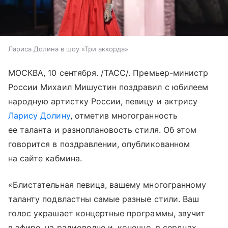
Лариса Долина в шоу «Три аккорда»
МОСКВА, 10 сентября. /ТАСС/. Премьер-министр
России Михаил Мишустин поздравил с юбилеем
народную артистку России, певицу и актрису
Ларису Долину
, отметив многогранность
ее таланта и разноплановость стиля. Об этом
говорится в поздравлении, опубликованном
на сайте кабмина.
«Блистательная певица, вашему многогранному
таланту подвластны самые разные стили. Ваш
голос украшает концертные программы, звучит
в эфире, на радиоволне и, конечно, в сердцах