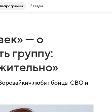
лепрограмма
Звезды
ек» — о
ь группу:
жительно»
«Воровайки» любят бойцы СВО и