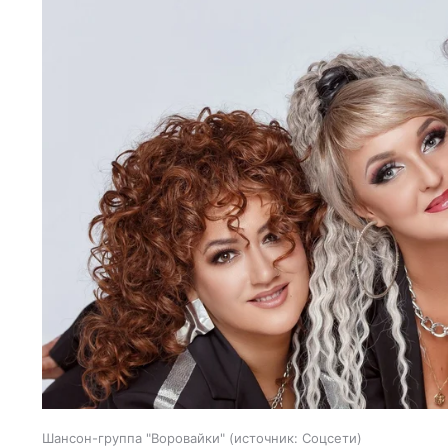
Шансон-группа "Воровайки"
источник:
Соцсети