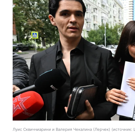
Луис Сквиччиарини и Валерия Чекалина (Лерчек)
источник: