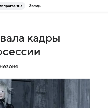
лепрограмма
Звезды
вала кадры
осессии
инезоне