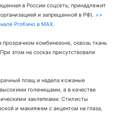
рещенная в России соцсеть; принадлежит
организацией и запрещенной в РФ).
>>
анале ProКино в MAX.
в прозрачном комбинезоне, сквозь ткань
 При этом на сосках присутствовали
озрачный плащ и надела кожаные
 высокими голенищами, а в качестве
лическими заклепками. Стилисты
ской и макияжем с акцентом на глаза,