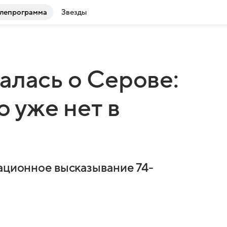
лепрограмма
Звезды
алась о Серове:
о уже нет в
кационное высказывание 74-