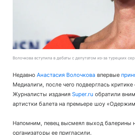
Волочкова вступила в дебаты с депутатом из-за турецких се
Недавно
Анастасия Волочкова
впервые
прин
Медиалиги, после чего подверглась критике
Журналисты издания
Super.ru
обратили вним
артистки балета на премьере шоу «Одержи
Напомним, певец высмеял выход балерины на
организаторы ее пригласили.