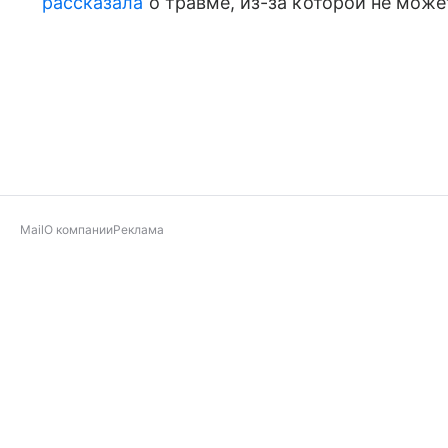
рассказала
о травме, из-за которой не мож
Mail
О компании
Реклама