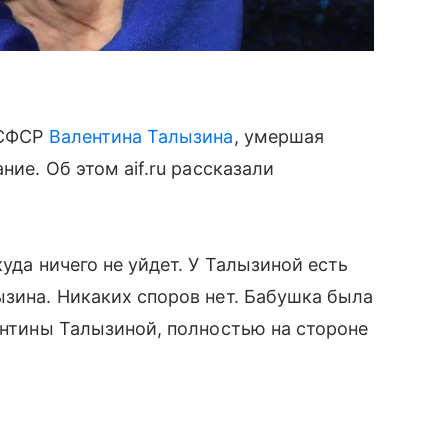
РСФСР
Валентина Талызина
, умершая
ние. Об этом aif.ru рассказали
уда ничего не уйдет. У Талызиной есть
ызина. Никаких споров нет. Бабушка была
лентины Талызиной, полностью на стороне