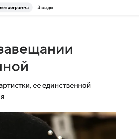
лепрограмма
Звезды
 завещании
иной
артистки, ее единственной
ия