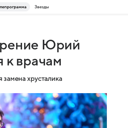
лепрограмма
Звезды
зрение Юрий
 к врачам
 замена хрусталика