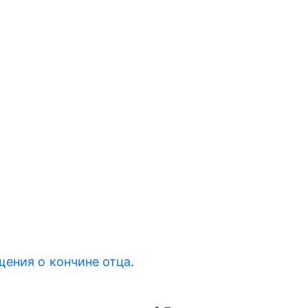
щения о кончине отца
.