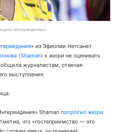
нкурса «Интервидение»
тервидения
» из Эфиопии Нетсанет
ронова (Shaman)
к жюри не оценивать
сообщила журналистам, отвечая
его выступления.
ица.
«Интервидения» Shaman
попросил жюри
отметив, что «гостеприимство — это
о словам певца, он понимает,