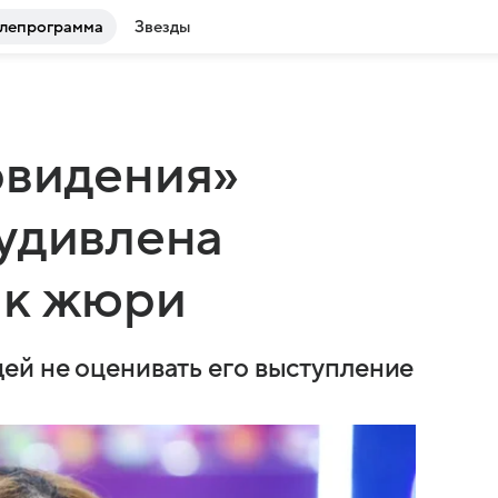
лепрограмма
Звезды
рвидения»
удивлена
 к жюри
ей не оценивать его выступление