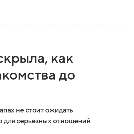
скрыла, как
акомства до
тапах не стоит ожидать
го для серьезных отношений