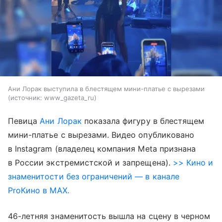
Ани Лорак выступила в блестящем мини-платье с вырезами
источник:
www_gazeta_ru
Певица
Ани Лорак
показала фигуру в блестящем
мини-платье с вырезами. Видео опубликовано
в Instagram (владелец компания Meta признана
в России экстремистской и запрещена).
>> Кино и
знаменитости без ограничений — в канале
ProКино в MAX.
46-летняя знаменитость вышла на сцену в черном