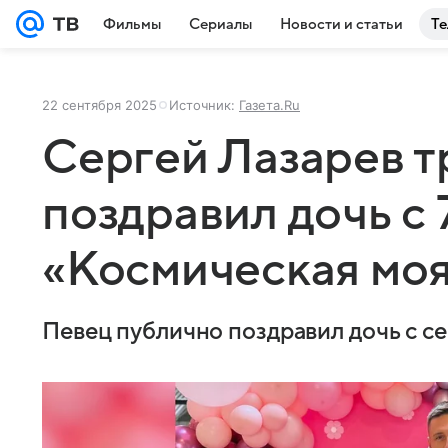
Фильмы
Сериалы
Новости и статьи
Те
22 сентября 2025
Источник:
Газета.Ru
Сергей Лазарев т
поздравил дочь с 
«Космическая моя
Певец публично поздравил дочь с с