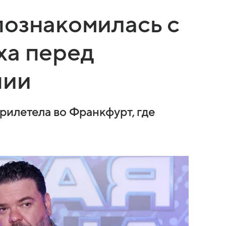
познакомилась с
ха перед
нии
рилетела во Франкфурт, где