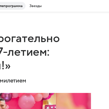
лепрограмма
Звезды
рогательно
7-летием:
!»
емилетием