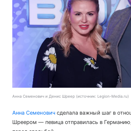
Анна Семенович и Денис Шреер
источник:
Legion-Media.ru
Анна Семенович
сделала важный шаг в отно
Шреером — певица отправилась в Германию,