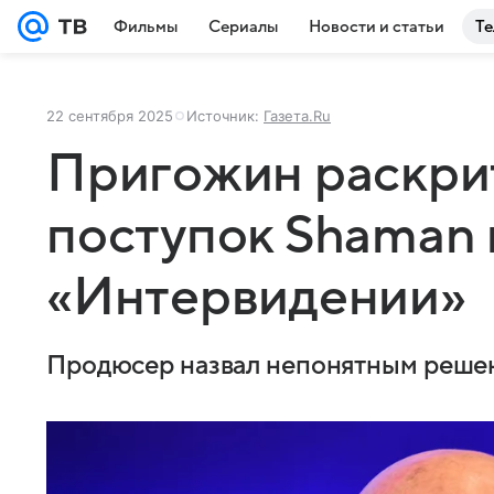
Фильмы
Сериалы
Новости и статьи
Те
22 сентября 2025
Источник:
Газета.Ru
Пригожин раскри
поступок Shaman 
«Интервидении»
Продюсер назвал непонятным решен