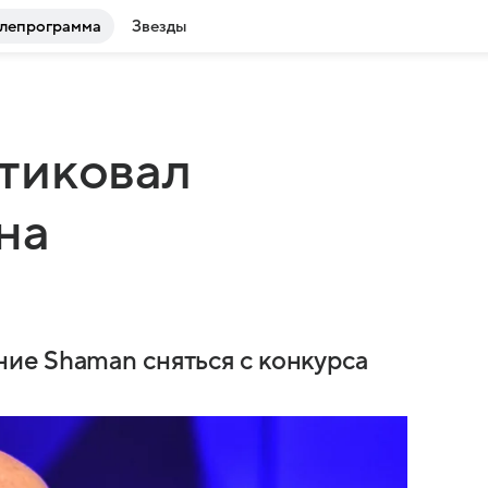
лепрограмма
Звезды
тиковал
на
ие Shaman сняться с конкурса