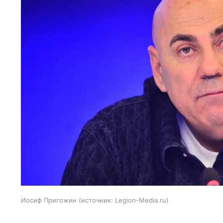
Иосиф Пригожин
источник:
Legion-Media.ru