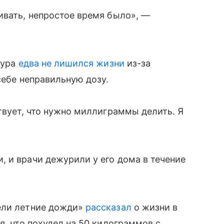
ивать, непростое время было», —
Шура
едва не лишился жизни
из-за
себе неправильную дозу.
твует, что нужно миллиграммы делить. Я
 и врачи дежурили у его дома в течение
ели летние дожди»
рассказал
о жизни в
я, что похудел на 50 килограммов с