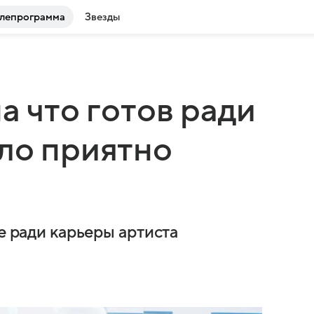
лепрограмма
Звезды
а что готов ради
ло приятно
е ради карьеры артиста