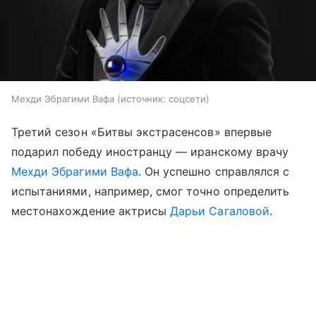
Мехди Эбрагими Вафа
источник:
соцсети
Третий сезон «Битвы экстрасенсов» впервые
подарил победу иностранцу — иранскому врачу
Мехди Эбрагими Вафа
. Он успешно справлялся с
испытаниями, например, смог точно определить
местонахождение актрисы
Дарьи Сагаловой
.