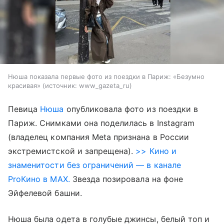
Нюша показала первые фото из поездки в Париж: «Безумно
красивая»
источник:
www_gazeta_ru
Певица
Нюша
опубликовала фото из поездки в
Париж. Снимками она поделилась в Instagram
(владелец компания Meta признана в России
экстремистской и запрещена).
>> Кино и
знаменитости без ограничений — в канале
ProКино в MAX.
Звезда позировала на фоне
Эйфелевой башни.
Нюша была одета в голубые джинсы, белый топ и