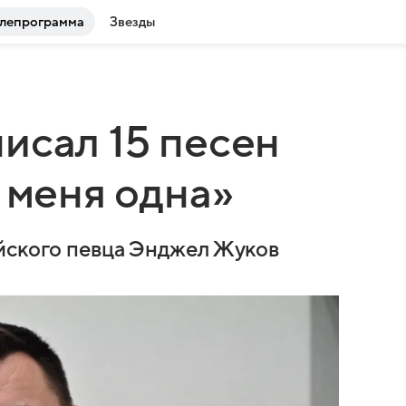
лепрограмма
Звезды
исал 15 песен
 меня одна»
ийского певца Энджел Жуков