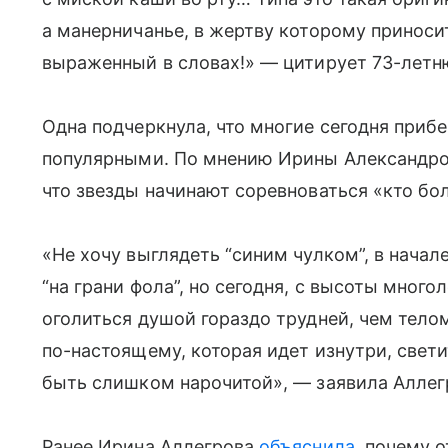
а манерничанье, в жертву которому приносит
выраженный в словах!» — цитирует 73-летн
Одна подчеркнула, что многие сегодня приб
популярными. По мнению Ирины Александров
что звезды начинают соревноваться «кто бо
«Не хочу выглядеть “синим чулком”, в начал
“на грани фола”, но сегодня, с высоты многол
оголиться душой гораздо трудней, чем телом
по-настоящему, которая идет изнутри, светит
быть слишком нарочитой», — заявила Аллег
Ранее Ирина Аллегрова
объяснила
, почему 