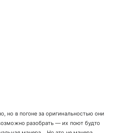
о, но в погоне за оригинальностью они
евозможно разобрать — их поют будто
нальная манера… Но это не манера,