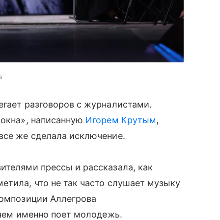
а
егает разговоров с журналистами.
 окна», написанную
Игорем Крутым
,
все же сделала исключение.
ителями прессы и рассказала, как
етила, что не так часто слушает музыку
композиции Аллегрова
 чем именно поет молодежь.