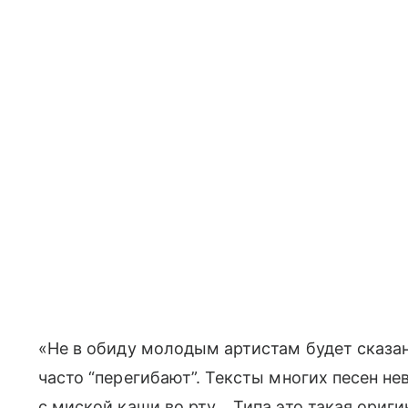
«Не в обиду молодым артистам будет сказан
часто “перегибают”. Тексты многих песен н
с миской каши во рту… Типа это такая ориги