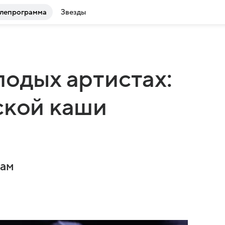
лепрограмма
Звезды
лодых артистах:
ской каши
гам