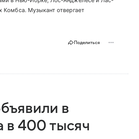
ами в Нью-Йорке, Лос-Анджелесе и Лас-
х Комбса. Музыкант отвергает
Поделиться
объявили в
а в 400 тысяч