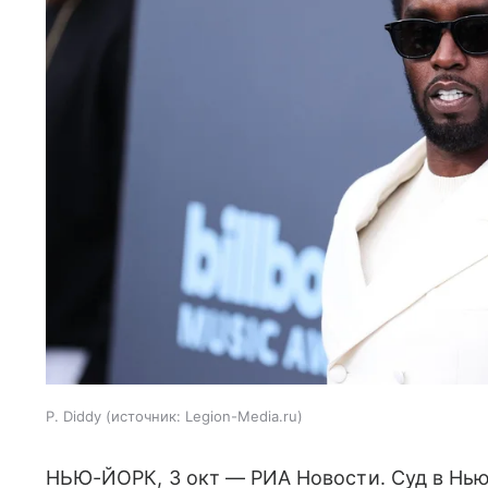
P. Diddy
источник:
Legion-Media.ru
НЬЮ-ЙОРК, 3 окт — РИА Новости. Суд в Нь