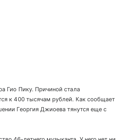
а Гио Пику. Причиной стала
тся к 400 тысячам рублей. Как сообщает
шении Георгия Джиоева тянутся еще с
во 46-летнего музыканта. У него нет ни