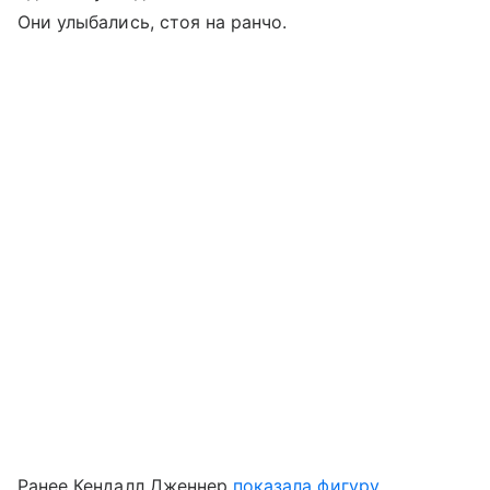
Они улыбались, стоя на ранчо.
Ранее Кендалл Дженнер
показала фигуру