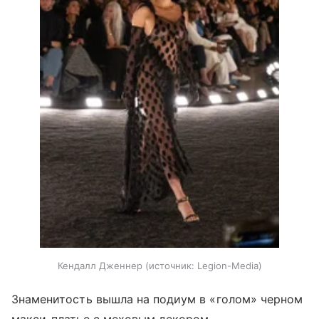
Кендалл Дженнер
источник:
Legion-Media
Знаменитость вышла на подиум в «голом» черном
макси-платье с меховым декором