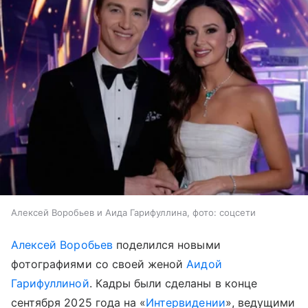
Алексей Воробьев и Аида Гарифуллина, фото: соцсети
Алексей Воробьев
поделился новыми
фотографиями со своей женой
Аидой
Гарифуллиной
. Кадры были сделаны в конце
сентября 2025 года на «
Интервидении
», ведущими