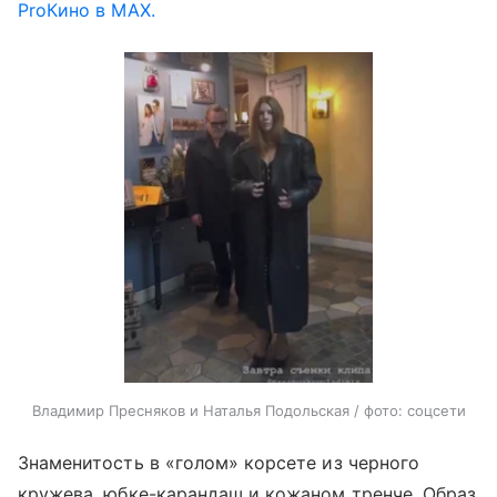
ProКино в MAX.
Владимир Пресняков и Наталья Подольская / фото: соцсети
Знаменитость в «голом» корсете из черного
кружева, юбке-карандаш и кожаном тренче. Образ