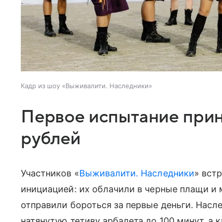
Кадр из шоу «Выживалити. Наследники»
Первое испытание прин
рублей
Участников «
Выживалити. Наследники
» вст
инициацией: их облачили в черные плащи и 
отправили бороться за первые деньги. Нас
натянутую тетиву арбалета до 100 минут, а