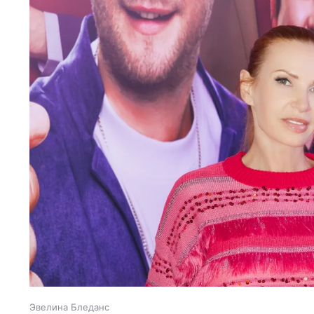
Эвелина Бледанс