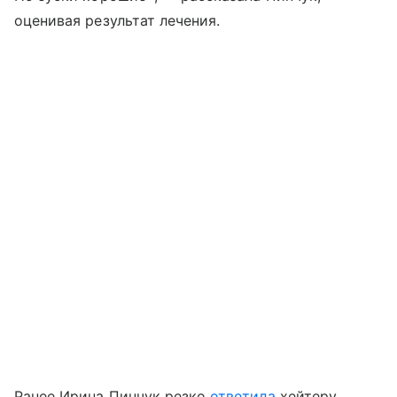
оценивая результат лечения.
Ранее Ирина Пинчук резко
ответила
хейтеру,