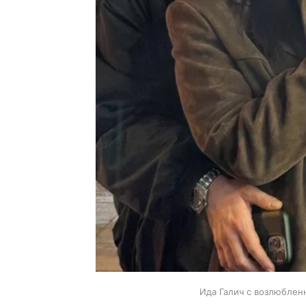
Ида Галич с возлюблен