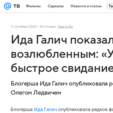
Фильмы
Сериалы
Новости и статьи
Те
11 октября 2025
Источник:
Газета.Ru
Ида Галич показа
возлюбленным: «У
быстрое свидани
Блогерша Ида Галич опубликовала 
Олегом Ледвичем
Блогерша
Ида Галич
опубликовала редкое ф