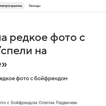
лепрограмма
Звезды
ла редкое фото с
спели на
е»
редкое фото с бойфрендом
ото с бойфрендом Олегом Ледвичем.