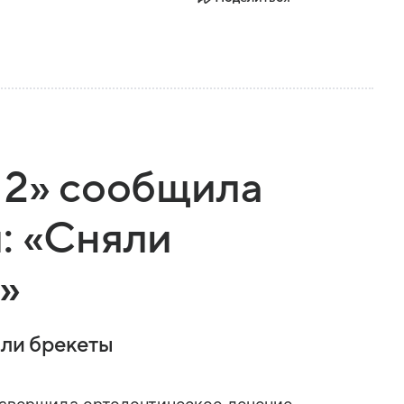
 2» сообщила
: «Сняли
»
яли брекеты