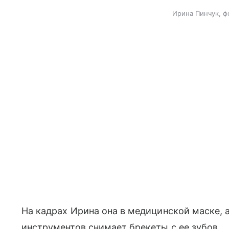
Ирина Пинчук, ф
На кадрах Ирина она в медицинской маске,
инструментов снимает брекеты с ее зубов.