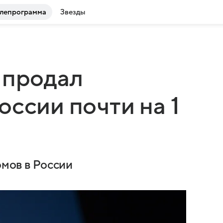
лепрограмма
Звезды
 продал
оссии почти на 1
омов в России