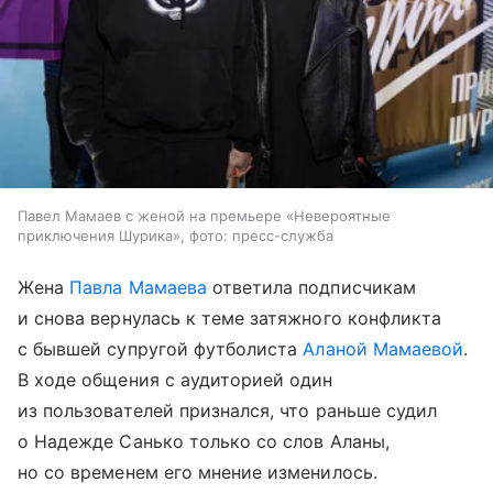
Павел Мамаев с женой на премьере «Невероятные
приключения Шурика», фото: пресс-служба
Жена
Павла Мамаева
ответила подписчикам
и снова вернулась к теме затяжного конфликта
с бывшей супругой футболиста
Аланой Мамаевой
.
В ходе общения с аудиторией один
из пользователей признался, что раньше судил
о Надежде Санько только со слов Аланы,
но со временем его мнение изменилось.