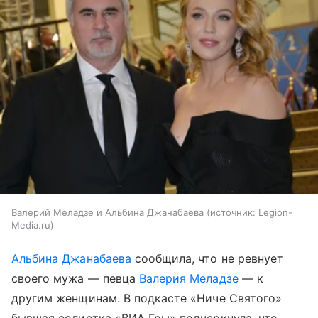
Валерий Меладзе и Альбина Джанабаева
источник:
Legion-
Media.ru
Альбина Джанабаева
сообщила, что не ревнует
своего мужа — певца
Валерия Меладзе
— к
другим женщинам. В подкасте «Ниче Святого»
бывшая солистка «ВИА Гры» подчеркнула, что