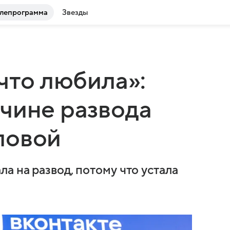
лепрограмма
Звезды
что любила»:
чине развода
ловой
а на развод, потому что устала