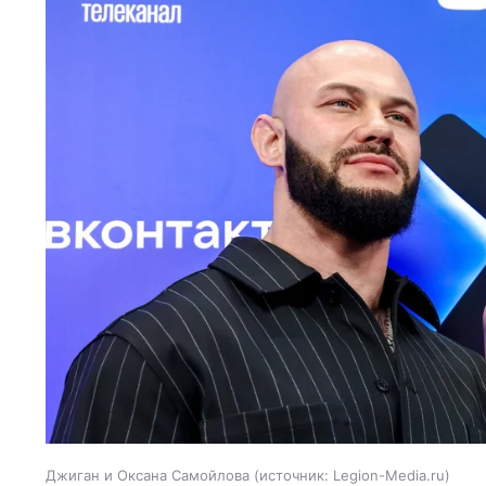
Джиган и Оксана Самойлова
источник:
Legion-Media.ru