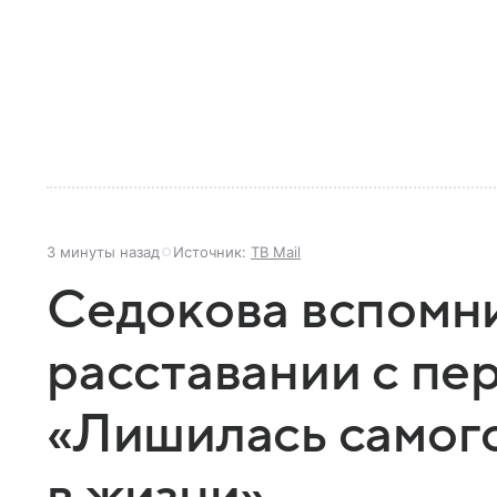
3 минуты назад
Источник:
ТВ Mail
Седокова вспомн
расставании с пе
«Лишилась самог