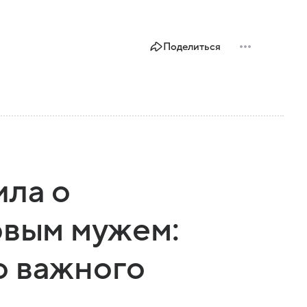
Поделиться
ила о
рвым мужем:
о важного