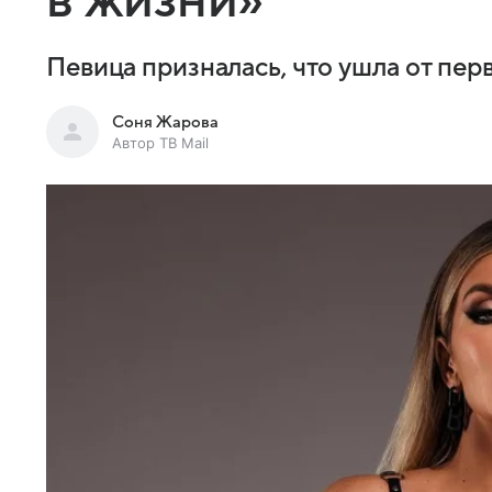
в жизни»
Певица призналась, что ушла от перв
Соня Жарова
Автор ТВ Mail