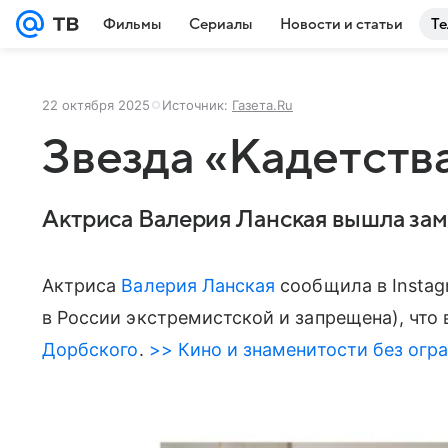
Фильмы
Сериалы
Новости и статьи
Те
22 октября 2025
Источник:
Газета.Ru
Звезда «Кадетств
Актриса Валерия Ланская вышла зам
Актриса
Валерия Ланская
сообщила в Instag
в России экстремистской и запрещена), чт
Дорбского
.
>> Кино и знаменитости без огра