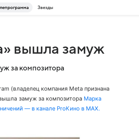
лепрограмма
Звезды
а» вышла замуж
уж за композитора
ram (владелец компания Meta признана
о вышла замуж за композитора
Марка
ничений — в канале ProКино в MAX.