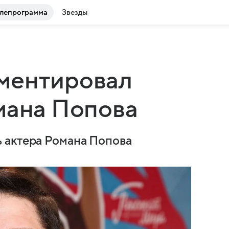
лепрограмма
Звезды
ментировал
мана Попова
 актера Романа Попова