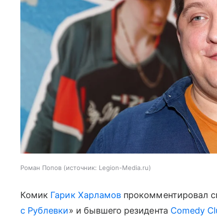
Роман Попов
источник:
Legion-Media.ru
Комик
Гарик Харламов
прокомментировал см
с Рублевки
» и бывшего резидента
Comedy Cl