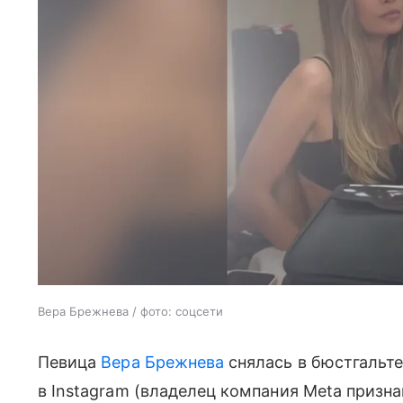
Вера Брежнева / фото: соцсети
Певица
Вера Брежнева
снялась в бюстгальт
в Instagram (владелец компания Meta призн