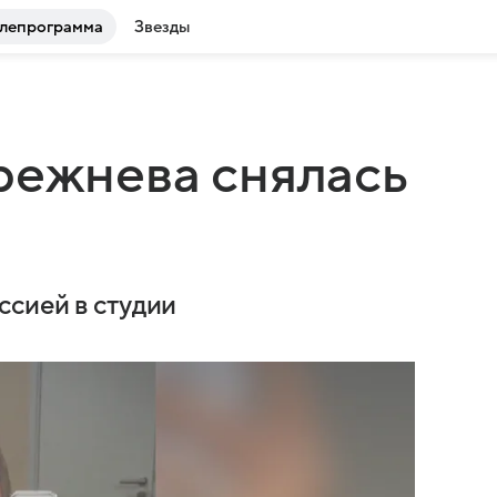
лепрограмма
Звезды
режнева снялась
ссией в студии