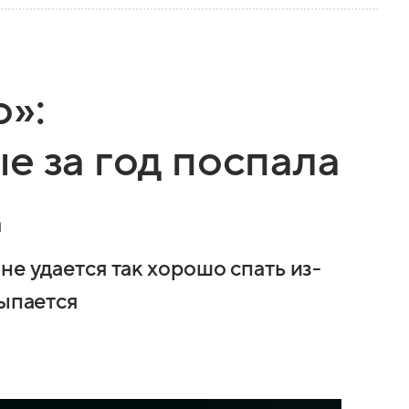
»:
е за год поспала
д
не удается так хорошо спать из-
сыпается