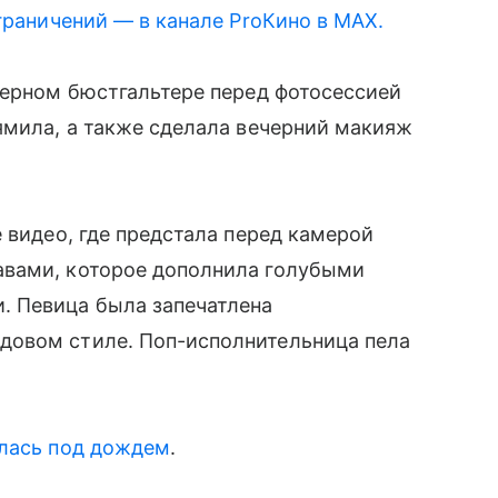
граничений — в канале ProКино в MAX.
черном бюстгальтере перед фотосессией
ямила, а также сделала вечерний макияж
 видео, где предстала перед камерой
авами, которое дополнила голубыми
 Певица была запечатлена
довом стиле. Поп-исполнительница пела
лась под дождем
.