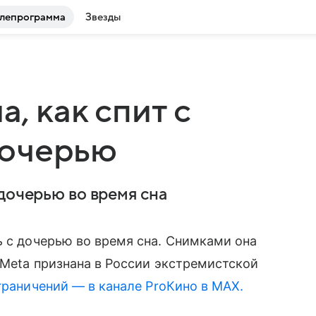
лепрограмма
Звезды
а, как спит с
дочерью
дочерью во время сна
 с дочерью во время сна. Снимками она
 Meta признана в России экстремистской
граничений — в канале ProКино в MAX.