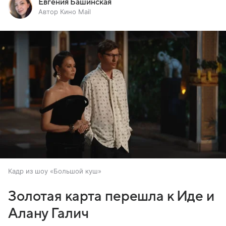
Евгения Башинская
Автор Кино Mail
Кадр из шоу «Большой куш»
Золотая карта перешла к Иде и
Алану Галич