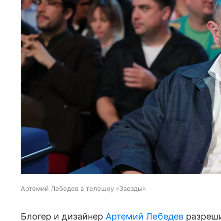
Артемий Лебедев в телешоу «Звезды»
Блогер и дизайнер
Артемий Лебедев
разреши