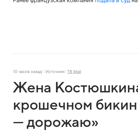
Ранее французская компания
подала в суд
на
10 часов назад
Источник:
ТВ Mail
Жена Костюшкина
крошечном бикин
— дорожаю»