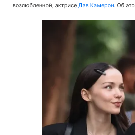
возлюбленной, актрисе
Дав Камерон
. Об эт