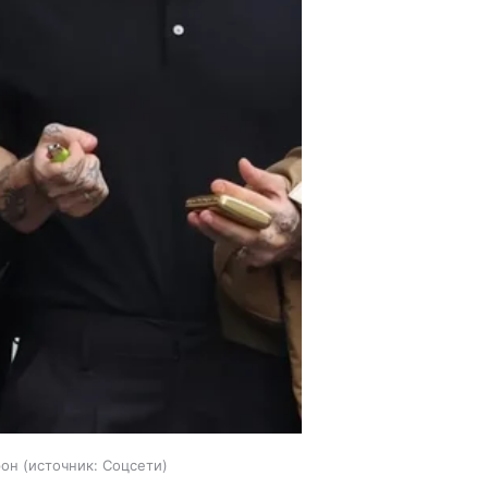
рон
источник:
Соцсети