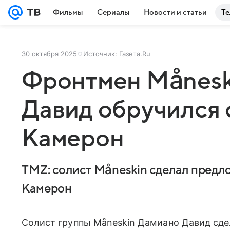
Фильмы
Сериалы
Новости и статьи
Те
30 октября 2025
Источник:
Газета.Ru
Фронтмен Månesk
Давид обручился 
Камерон
TMZ: солист Måneskin сделал предл
Камерон
Солист группы Måneskin Дамиано Давид сде