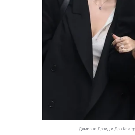
Дамиано Давид и Дав Кэме