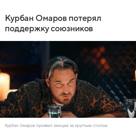
Курбан Омаров потерял
поддержку союзников
Курбан Омаров проявил эмоции за круглым столом