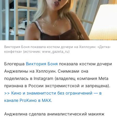
Виктория Боня показала костюм дочери на Хэллоуин: «Детка-
конфетка»
источник:
www_gazeta_ru
Блогерша
Виктория Боня
показала костюм дочери
Анджелины на Хэллоуин. Снимками она
поделилась в Instagram (владелец компания Meta
признана в России экстремистской и запрещена).
>> Кино и знаменитости без ограничений — в
канале ProКино в MAX.
Анджелина сделала анималистический макияж