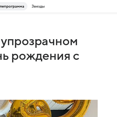
лепрограмма
Звезды
лупрозрачном
нь рождения с
й