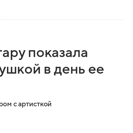
ару показала
ушкой в день ее
ром с артисткой