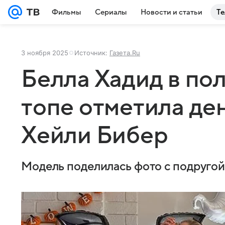
Фильмы
Сериалы
Новости и статьи
Те
3 ноября 2025
Источник:
Газета.Ru
Белла Хадид в по
топе отметила де
Хейли Бибер
Модель поделилась фото с подруго