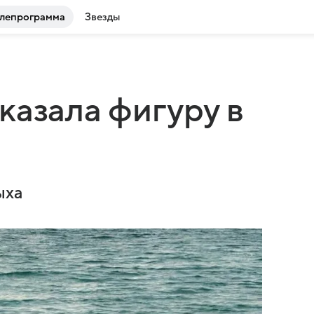
лепрограмма
Звезды
казала фигуру в
ыха