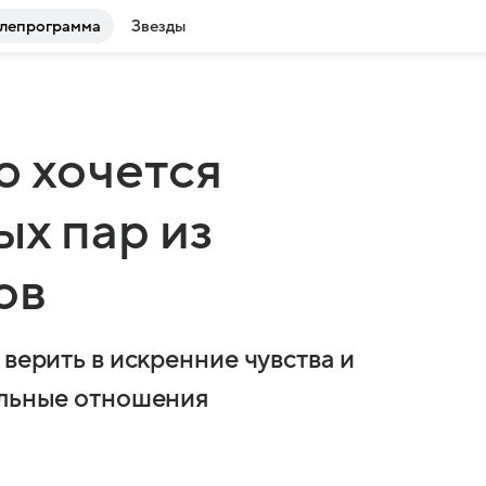
лепрограмма
Звезды
ю хочется
ых пар из
ов
 верить в искренние чувства и
альные отношения