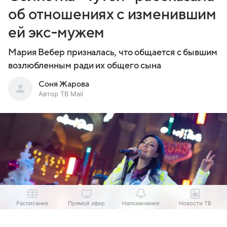
об отношениях с изменившим
ей экс-мужем
Мария Вебер призналась, что общается с бывшим
возлюбленным ради их общего сына
Соня Жарова
Автор ТВ Mail
Расписание
Прямой эфир
Напоминания
Новости ТВ
Выберите комментарий
Выберите комментарий
Выберите комментарий