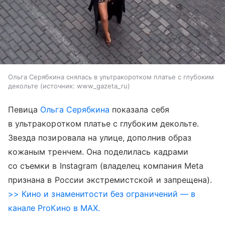
Ольга Серябкина снялась в ультракоротком платье с глубоким
декольте
источник:
www_gazeta_ru
Певица
Ольга Серябкина
показала себя
в ультракоротком платье с глубоким декольте.
Звезда позировала на улице, дополнив образ
кожаным тренчем. Она поделилась кадрами
со съемки в Instagram (владелец компания Meta
признана в России экстремистской и запрещена).
>> Кино и знаменитости без ограничений — в
канале ProКино в MAX.