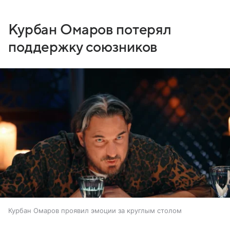
Курбан Омаров потерял
поддержку союзников
Курбан Омаров проявил эмоции за круглым столом