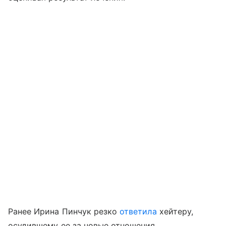
Ранее Ирина Пинчук резко
ответила
хейтеру,
осудившему ее за новые отношения.