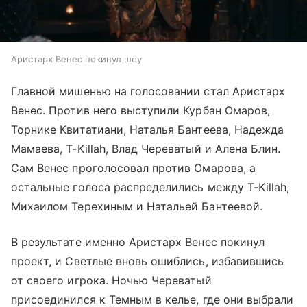
Аристарх Венес покинул шоу
Главной мишенью на голосовании стал Аристарх
Венес. Против него выступили Курбан Омаров,
Торнике Квитатиани, Наталья Бантеева, Надежда
Мамаева, T-Killah, Влад Череватый и Алена Блин.
Сам Венес проголосовал против Омарова, а
остальные голоса распределились между T-Killah,
Михаилом Терехиным и Натальей Бантеевой.
В результате именно Аристарх Венес покинул
проект, и Светлые вновь ошиблись, избавившись
от своего игрока. Ночью Череватый
присоединился к Темным в келье, где они выбрали