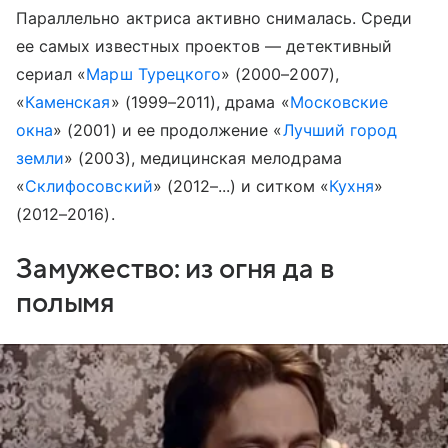
Параллельно актриса активно снималась. Среди
ее самых известных проектов — детективный
сериал «
Марш Турецкого
» (2000–2007),
«
Каменская
» (1999–2011), драма «
Московские
окна
» (2001) и ее продолжение «
Лучший город
земли
» (2003), медицинская мелодрама
«
Склифосовский
» (2012–...) и ситком «
Кухня
»
(2012–2016).
Замужество: из огня да в
полымя