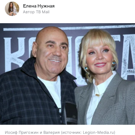
Елена Нужная
Автор ТВ Mail
Иосиф Пригожин и Валерия
источник:
Legion-Media.ru